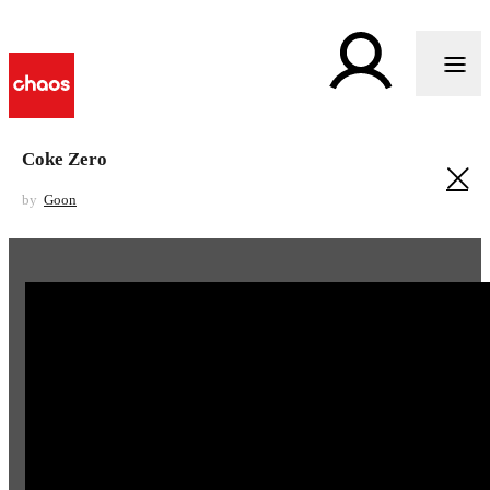
Coke Zero
by
Goon