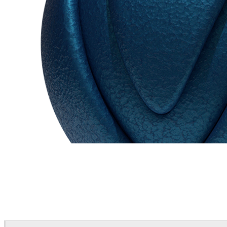
Chaos Group
VRscans Library