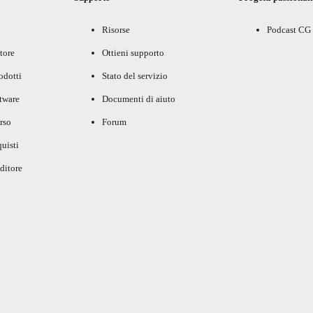
Risorse
Podcast CG
tore
Ottieni supporto
rodotti
Stato del servizio
ftware
Documenti di aiuto
rso
Forum
uisti
ditore