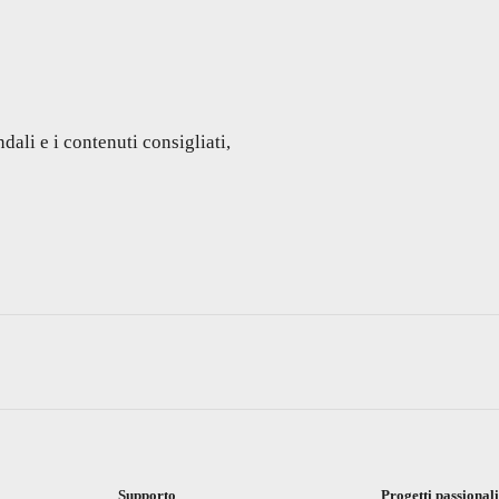
dali e i contenuti consigliati,
Supporto
Progetti passional