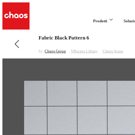
Prodotti
Soluzi
Fabric Black Pattern 6
Previous in VRscans Library
Fabric Black Pattern 11
by
Chaos Group
VRscans Library
Chaos Scans