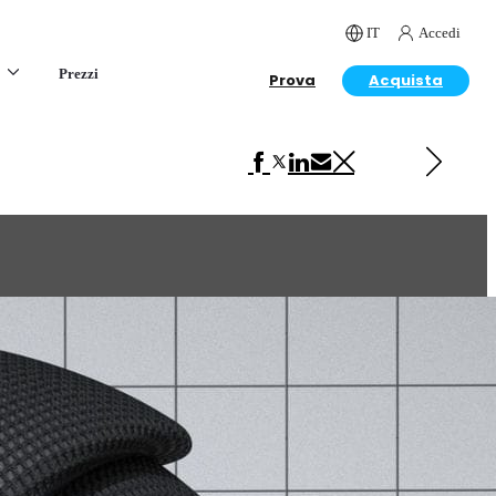
IT
Accedi
Prezzi
Prova
Acquista
Next in VRscans Library
Fabric Black Pattern 3