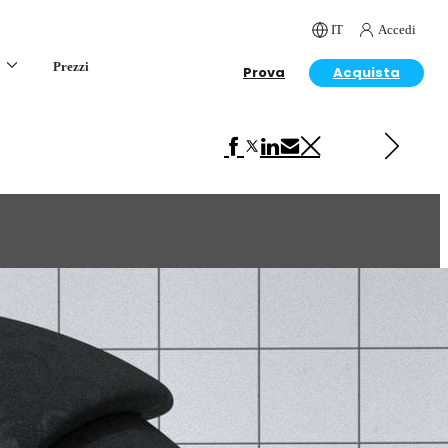
IT
Accedi
Prezzi
Prova
Acquista
Next in VRscans Library
Fabric Black Pattern 6