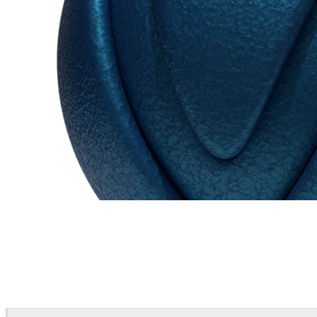
Chaos Group
VRscans Library