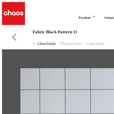
Prodotti
Soluzi
Fabric Black Pattern 11
Previous in VRscans Library
Fabric Black White-n-Grey Volumetric
by
Chaos Group
VRscans Library
Chaos Scans