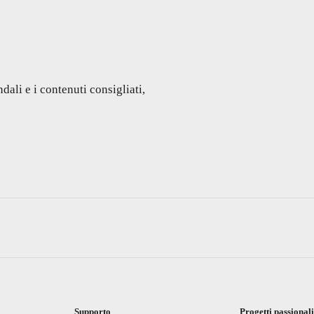
dali e i contenuti consigliati,
Supporto
Progetti passional