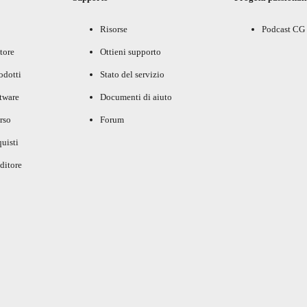
Risorse
Podcast CG
tore
Ottieni supporto
rodotti
Stato del servizio
ftware
Documenti di aiuto
rso
Forum
uisti
ditore