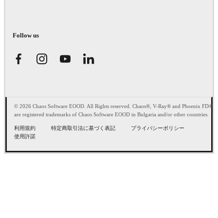
Follow us
© 2026 Chaos Software EOOD. All Rights reserved. Chaos®, V-Ray® and Phoenix FD®
are registered trademarks of Chaos Software EOOD in Bulgaria and/or other countries.
利用規約
特定商取引法に基づく表記
プライバシーポリシー
使用許諾