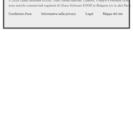
© 2026 Chaos Software EOOD. Tutti i diritti riservati. Chaos®, V-Ray® e Phoenix FD®
sono marchi commerciali registrati di Chaos Software EOOD in Bulgaria e/o in altri Paesi.
Condizioni d'uso
Informativa sulla privacy
Legal
Mappa del sito