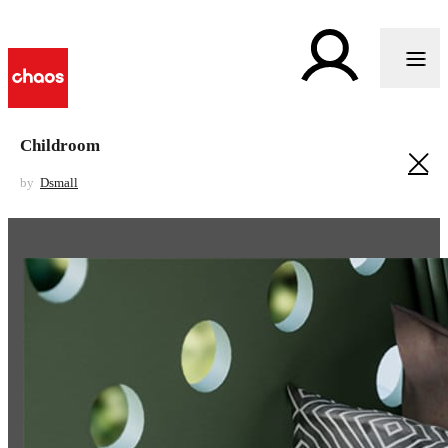
Childroom
by
Dsmall