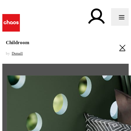
Childroom
by
Dsmall