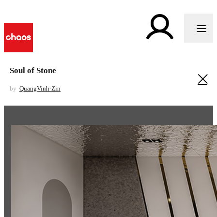
Soul of Stone
by
QuangVinh-Zin