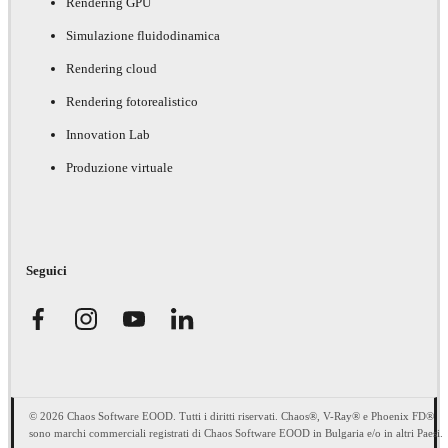
Rendering GPU
Simulazione fluidodinamica
Rendering cloud
Rendering fotorealistico
Innovation Lab
Produzione virtuale
Seguici
© 2026 Chaos Software EOOD. Tutti i diritti riservati. Chaos®, V-Ray® e Phoenix FD®
sono marchi commerciali registrati di Chaos Software EOOD in Bulgaria e/o in altri Paesi.