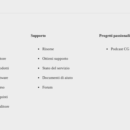
Supporto
Progetti passional
Risorse
Podcast CG
tore
Ottieni supporto
rodotti
Stato del servizio
ftware
Documenti di aiuto
rso
Forum
uisti
ditore