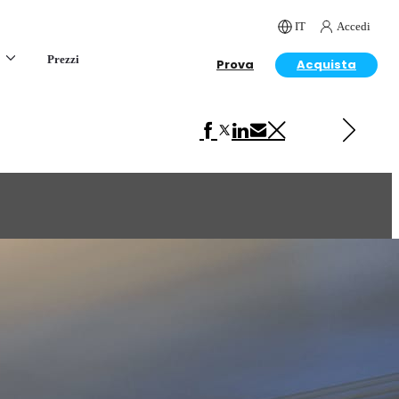
IT
Accedi
Prezzi
Prova
Acquista
Next in Interior Design
Studio