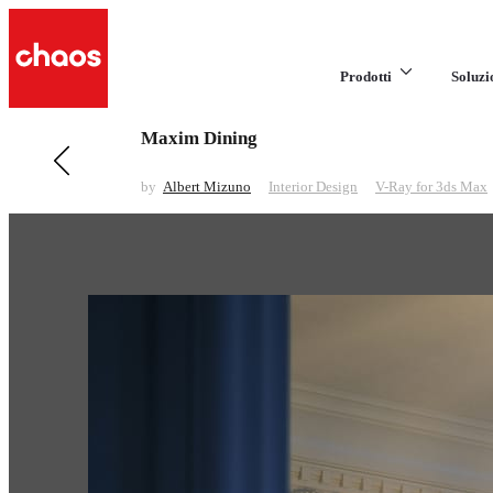
Prodotti
Soluzi
Maxim Dining
Previous in Interior Design
Bang and Olufsen
by
Albert Mizuno
Interior Design
V-Ray for 3ds Max