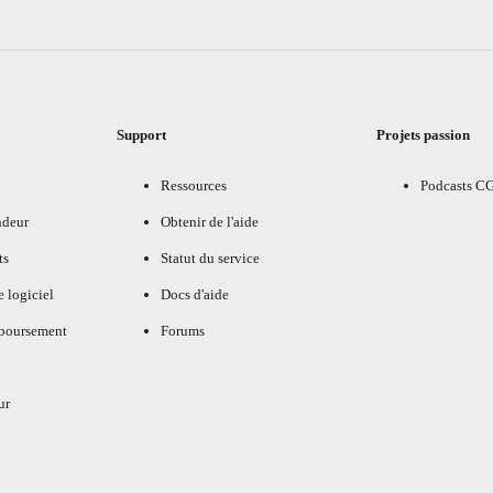
Support
Projets passion
Ressources
Podcasts C
ndeur
Obtenir de l'aide
ts
Statut du service
e logiciel
Docs d'aide
mboursement
Forums
ur