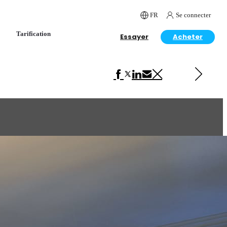
FR
Se connecter
Tarification
Essayer
Acheter
Next in Interior Design
Studio