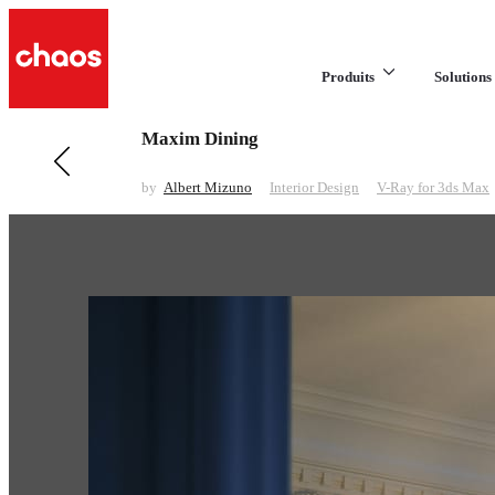
Produits
Solutions 
Maxim Dining
Previous in Interior Design
Bang and Olufsen
by
Albert Mizuno
Interior Design
V-Ray for 3ds Max