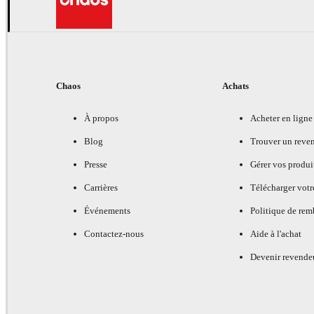
Chaos
Achats
À propos
Acheter en ligne
Blog
Trouver un reve
Presse
Gérer vos produi
Carrières
Télécharger votr
Événements
Politique de re
Contactez-nous
Aide à l'achat
Devenir revende