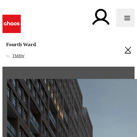
Fourth Ward
by
TMRW