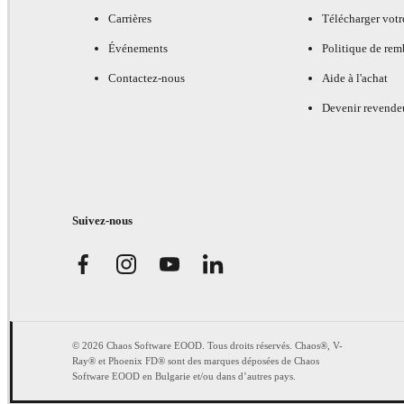
Carrières
Télécharger votr
Événements
Politique de re
Contactez-nous
Aide à l'achat
Devenir revende
Suivez-nous
© 2026 Chaos Software EOOD. Tous droits réservés. Chaos®, V-
Ray® et Phoenix FD® sont des marques déposées de Chaos
Software EOOD en Bulgarie et/ou dans d’autres pays.