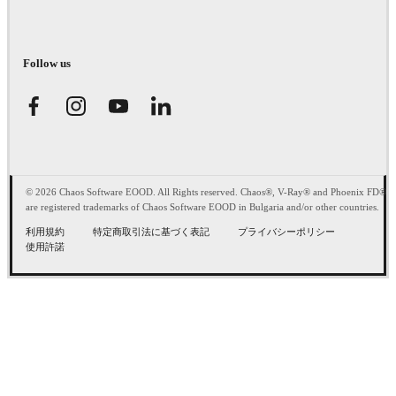
Follow us
© 2026 Chaos Software EOOD. All Rights reserved. Chaos®, V-Ray® and Phoenix FD®
are registered trademarks of Chaos Software EOOD in Bulgaria and/or other countries.
利用規約
特定商取引法に基づく表記
プライバシーポリシー
使用許諾