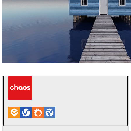
Joaquim Puigdomenech
アート