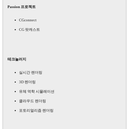
Passion 프로젝트
CGconnect
CG 팟캐스트
테크놀러지
실시간 렌더링
3D 렌더링
유체 역학 시뮬레이션
클라우드 렌더링
포토리얼리즘 렌더링