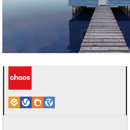
Joaquim Puigdomenech
아트