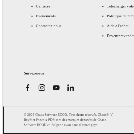
Carrières
Télécharger votr
Événements
Politique de re
Contactez-nous
Aide à l'achat
Devenir revende
Suivez-nous
© 2026 Chaos Software EOOD. Tous droits réservés. Chaos®, V-
Ray® et Phoenix FD® sont des marques déposées de Chaos
Software EOOD en Bulgarie et/ou dans d’autres pays.