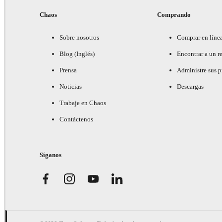
Chaos
Comprando
Sobre nosotros
Comprar en líne
Blog (Inglés)
Encontrar a un re
Prensa
Administre sus 
Noticias
Descargas
Trabaje en Chaos
Contáctenos
Síganos