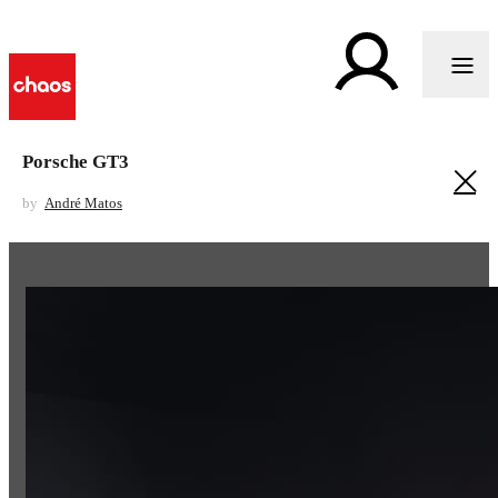
Porsche GT3
by
André Matos