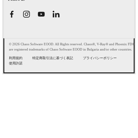
© 2026 Chaos Software EOOD. All Rights reserved. Chaos®, V-Ray® and Phoenix FD®
are registered trademarks of Chaos Software EOOD in Bulgaria and/or other countries.
利用規約
特定商取引法に基づく表記
プライバシーポリシー
使用許諾