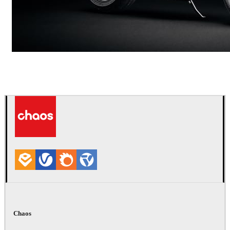
Andreas Fougner Ezelius
自動車
Chaos