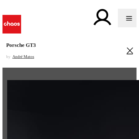
Porsche GT3
by
André Matos