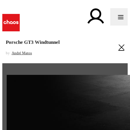
Porsche GT3 Windtunnel
by
André Matos