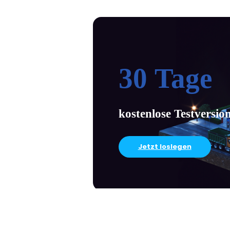
30 Tage
kostenlose Testversio
Jetzt loslegen