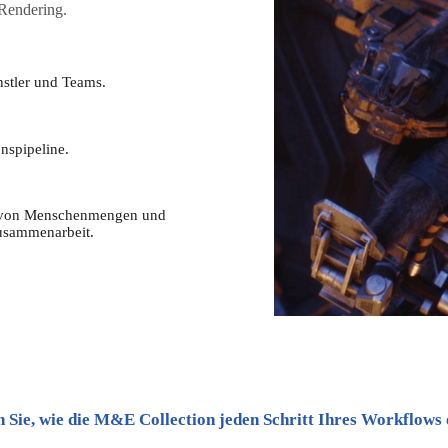
Rendering.
nstler und Teams.
nspipeline.
on von Menschenmengen und
usammenarbeit.
 Sie, wie die M&E Collection jeden Schritt Ihres Workflows 