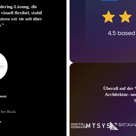
Anwendungsbereiche. D
ndering-Lösung, die
Thanos bis Terminator
isuell flexibel, stabil
haben wir ein konsisten
utzen wir sie seit über
das Machbare bei co
n.“
immer weiter ausreize
mit dieser Entwicklun
Ray gehörte bei
Überall auf der
Architektur- un
nson
Bo
 bei Buck
Lighting Department S