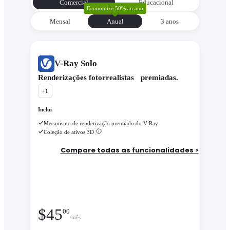
Comercial
Educacional
Economize 50% ao ano
Mensal
Anual
3 anos
V-Ray Solo
Renderizações fotorrealistas premiadas.
+
1
Inclui
Mecanismo de renderização premiado do V-Ray
Coleção de ativos 3D
Compare todas as funcionalidades >
$
45
00
/mês