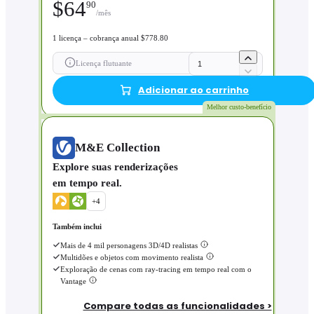
$
64
90
/mês
1 licença – cobrança anual $778.80
Licença flutuante
Adicionar ao carrinho
Melhor custo-benefício
M&E Collection
Explore suas renderizações
em tempo real.
+
4
Também inclui
Mais de 4 mil personagens 3D/4D realistas
Multidões e objetos com movimento realista
Exploração de cenas com ray-tracing em tempo real com o
Vantage
Compare todas as funcionalidades >