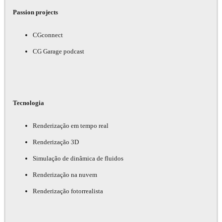
Passion projects
Controle criativo
completo
CGconnect
Pós-processamento
CG Garage podcast
nativo
Acesso a todas as
integrações do V-
Ray
Tecnologia
Renderização em tempo real
Open details
Renderização 3D
Simulação de dinâmica de fluidos
Renderização na nuvem
Renderização fotorrealista