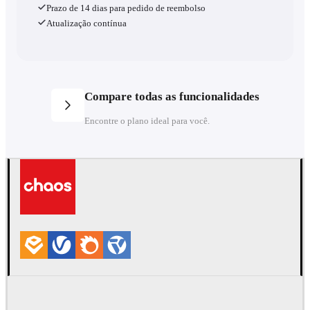
Prazo de 14 dias para pedido de reembolso
Atualização contínua
Compare todas as funcionalidades
Encontre o plano ideal para você.
Planos
Economize 50% ao ano
Mensal
Anual
3 anos
Número de licenças
Licença específica
V-Ray
M&E
V-Ray Solo
Premium
Collection