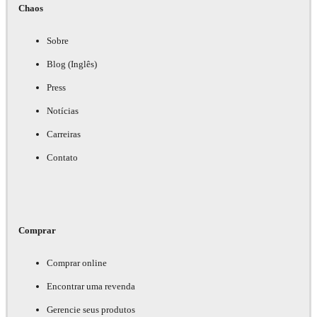
Chaos
V-Ray Solo
Sobre
$
45
00
/mês
Blog (Inglês)
Press
What's included
Notícias
See the available products in each plan
Carreiras
Contato
V-Ray, Cosmos, 1 V-Ray Render node
Integrations available
Comprar
V-Ray integrate with your favourite design
applications
Comprar online
Encontrar uma revenda
Gerencie seus produtos