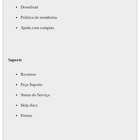
Suporte e licenciamento
Download
Política de reembolso
Suporte
Ajuda com compras
Acesso a
atualizações
Recursos de
Suporte
aprendizado
Recursos
Opções de licença
flutuante
Peça Suporte
disponíveis
Status do Serviço
Help docs
Principais funcionalidades
Fóruns
Tecnologia de
renderização
vencedora do
Emmy