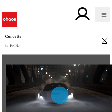
Corvette
by
PixlHut