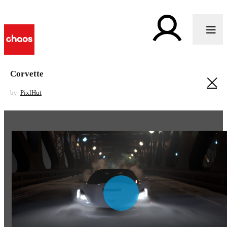
Corvette
by
PixlHut