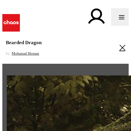
Bearded Dragon
by
Mohanad Hossan