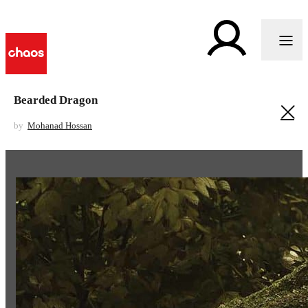
Bearded Dragon
by
Mohanad Hossan