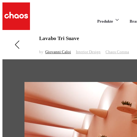
Produkte
Bra
Lavabo Tri Suave
Previous in Interior Design
Townhouse
by
Giovanni Caloi
Interior Design
Chaos Corona