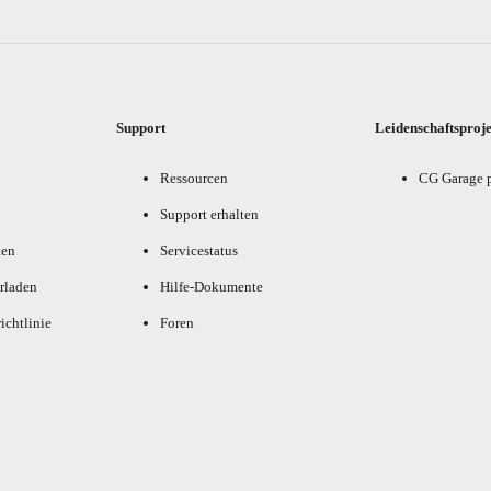
Support
Leidenschaftsproj
Ressourcen
CG Garage 
Support erhalten
ten
Servicestatus
rladen
Hilfe-Dokumente
ichtlinie
Foren