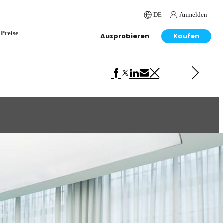
DE
Anmelden
Preise
Ausprobieren
Kaufen
Next in Interior Design
Attefallshus