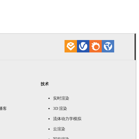
Davide Paol
室内
技术
实时渲染
e 播客
3D 渲染
流体动力学模拟
云渲染