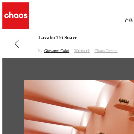
产品
Lavabo Tri Suave
前一 室内设计
Townhouse
by
Giovanni Caloi
室内设计
Chaos Corona