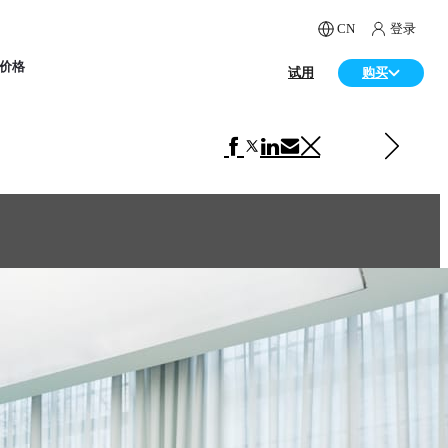
CN
登录
价格
试用
购买
下一 室内设计
Attefallshus