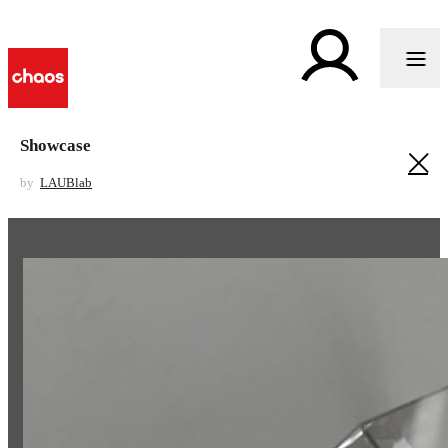
Showcase
by
LAUBlab