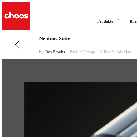
Produkte
Bra
Neptune Suite
Previous in Product Design
A. Lange & Söhne
by
Den Brooks
Product Design
V-Ray for 3ds Max