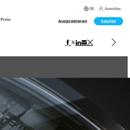
DE
Anmelden
Preise
Ausprobieren
Kaufen
Next in Product Design
Camera lenses