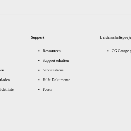
Support
Leidenschaftsproj
Ressourcen
CG Garage 
Support erhalten
ten
Servicestatus
rladen
Hilfe-Dokumente
ichtlinie
Foren