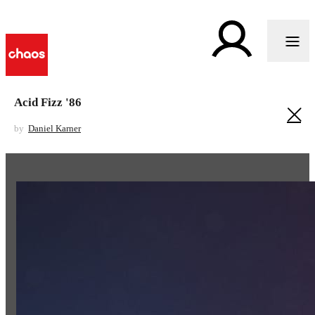
Acid Fizz '86
by
Daniel Karner