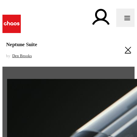
Neptune Suite
by
Den Brooks