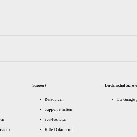
Support
Leidenschaftsproj
Ressourcen
CG Garage 
Support erhalten
ten
Servicestatus
rladen
Hilfe-Dokumente