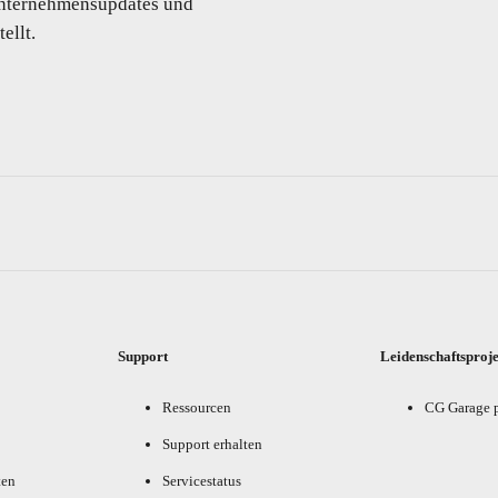
 Unternehmensupdates und
ellt.
Support
Leidenschaftsproj
Ressourcen
CG Garage 
Support erhalten
ten
Servicestatus