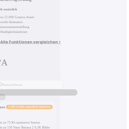
lt zusätzlich
 zu 12.000 Cosmos-Assets
oreife Animation
enenzusammenstellung
hhaltigkeitsanalysen
Alle Funktionen vergleichen >
/A
Netzwerklizenz
aos
1.500 Credits monatlich inklusive
is zu 75 KI-optimierte Szenen
is zu 150 Nano Banana 2 0,5K Bilder