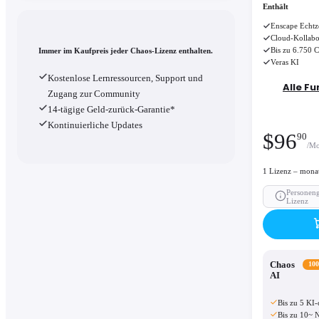
Enthält
Enscape Echtz
Cloud-Kollabo
Bis zu 6.750 
Immer im Kaufpreis jeder Chaos-Lizenz enthalten.
Veras KI
Kostenlose Lernressourcen, Support und
Alle Fu
Zugang zur Community
14-tägige Geld-zurück-Garantie*
Kontinuierliche Updates
$
96
90
/Mo
1 Lizenz – mona
Personen
Lizenz
Chaos
100
AI
Bis zu 5 KI-
Bis zu 10~ 