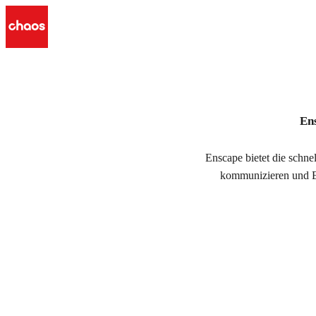
Enscape Pläne und Pre
Ens
Enscape bietet die schne
kommunizieren und En