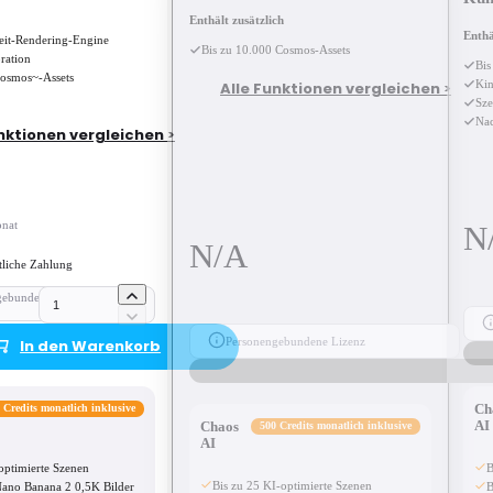
Enthält zusätzlich
Enthä
eit-Rendering-Engine
Bis zu 10.000 Cosmos-Assets
ration
Bis
Cosmos~-Assets
Kin
Alle Funktionen vergleichen >
Sz
Nac
nktionen vergleichen >
nat
N
N/A
tliche Zahlung
gebundene
Personengebundene Lizenz
In den Warenkorb
Ch
 Credits monatlich inklusive
AI
Chaos
500 Credits monatlich inklusive
AI
optimierte Szenen
B
Bis zu 25 KI-optimierte Szenen
Nano Banana 2 0,5K Bilder
B