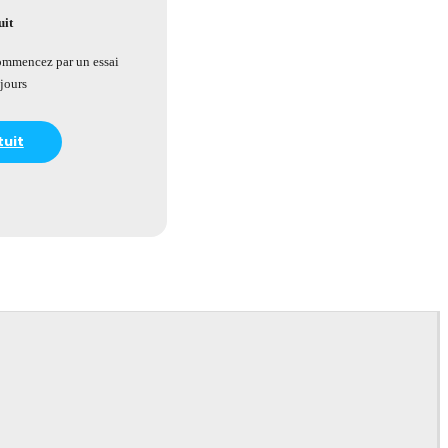
uit
ommencez par un essai
 jours
tuit