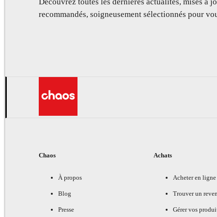
Découvrez toutes les dernières actualités, mises à jo
recommandés, soigneusement sélectionnés pour vou
Chaos
Achats
À propos
Acheter en ligne
Blog
Trouver un reve
Presse
Gérer vos produi