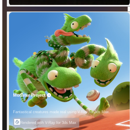
Monster Project
Fantastical creatures made real using V-Ray for 3ds Max.
Rendered with V-Ray for 3ds Max