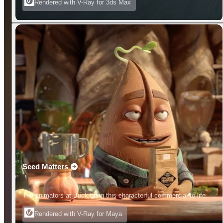
Rendered with V-Ray for 3ds Max
Seed Matters
The animators at Buck bring this characterful commercial to life.
Rendered with V-Ray for Maya