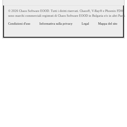
© 2026 Chaos Software EOOD. Tutti i diritti riservati. Chaos®, V-Ray® e Phoenix FD®
sono marchi commerciali registrati di Chaos Software EOOD in Bulgaria e/o in altri Paesi.
Condizioni d'uso
Informativa sulla privacy
Legal
Mappa del sito