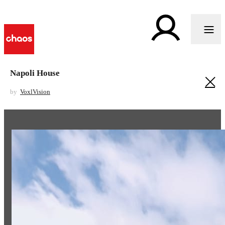
Napoli House
by
VoxlVision