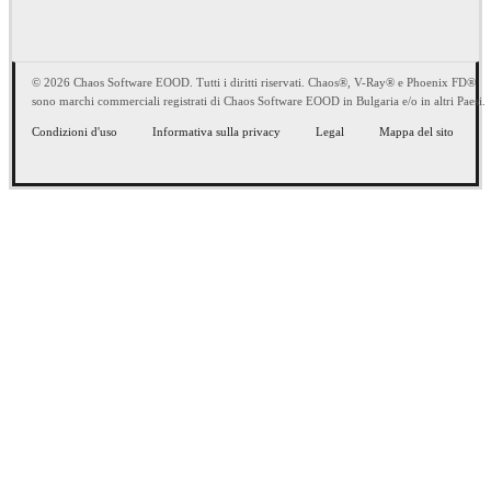
© 2026 Chaos Software EOOD. Tutti i diritti riservati. Chaos®, V-Ray® e Phoenix FD®
sono marchi commerciali registrati di Chaos Software EOOD in Bulgaria e/o in altri Paesi.
Condizioni d'uso
Informativa sulla privacy
Legal
Mappa del sito