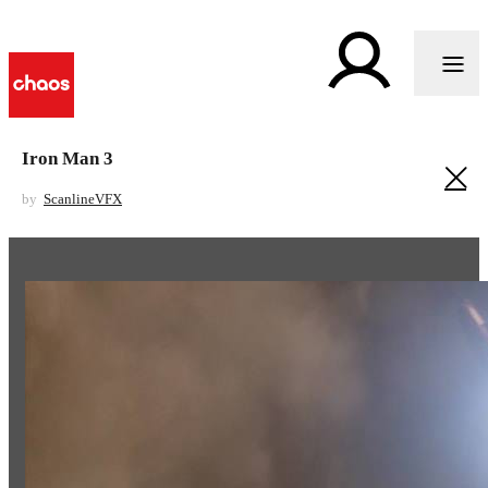
Iron Man 3
by
ScanlineVFX