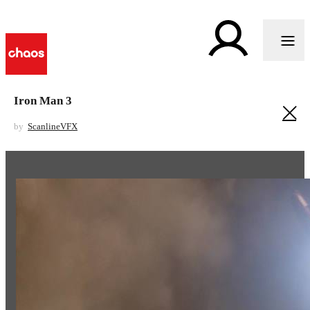
Iron Man 3
by
ScanlineVFX