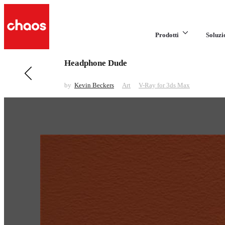
Prodotti
Soluzi
Headphone Dude
Previous in Art
Pirate
by
Kevin Beckers
Art
V-Ray for 3ds Max