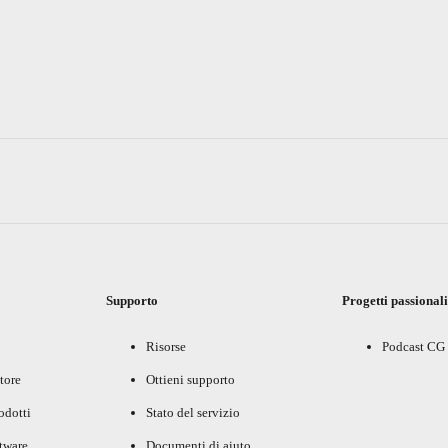
Supporto
Progetti passional
Risorse
Podcast CG
tore
Ottieni supporto
rodotti
Stato del servizio
ftware
Documenti di aiuto