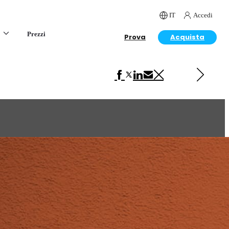
IT
Accedi
Prezzi
Prova
Acquista
Next in Art
Boulon