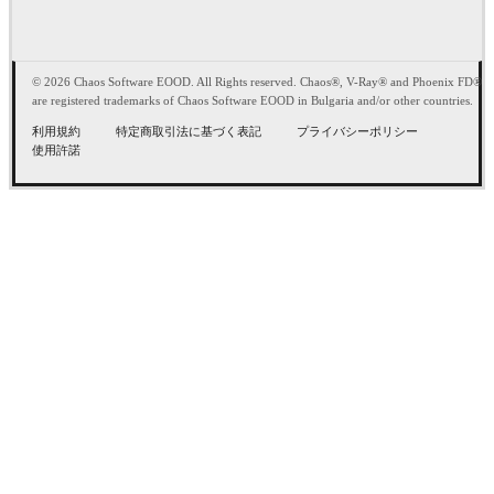
© 2026 Chaos Software EOOD. All Rights reserved. Chaos®, V-Ray® and Phoenix FD®
are registered trademarks of Chaos Software EOOD in Bulgaria and/or other countries.
利用規約
特定商取引法に基づく表記
プライバシーポリシー
使用許諾