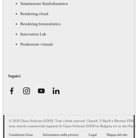
Simulazione fluidodinamica
Rendering cloud
Rendering fotorealistico
Innovation Lab
Produzione virtuale
Seguici
© 2026 Chaos Software EOOD. Tutti i diritti riservati. Chaos®, V-Ray® e Phoenix FD®
sono marchi commerciali registrati di Chaos Software EOOD in Bulgaria e/o in altri Paesi.
Condizioni d'uso
Informativa sulla privacy
Legal
Mappa del sito