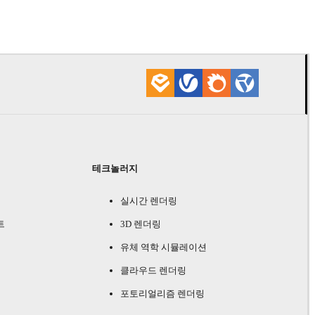
제품 
테크놀러지
실시간 렌더링
트
3D 렌더링
유체 역학 시뮬레이션
클라우드 렌더링
포토리얼리즘 렌더링