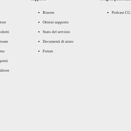
Risorse
Podcast CG
tore
Ottieni supporto
rodotti
Stato del servizio
ftware
Documenti di aiuto
rso
Forum
uisti
ditore