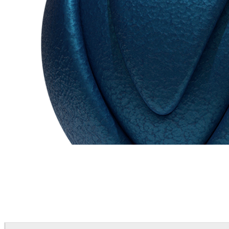
Chaos Group
VRscans Library