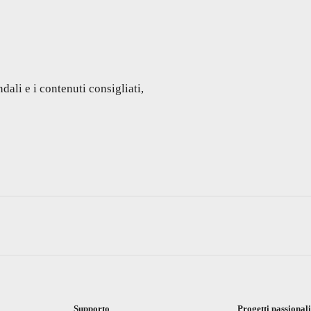
dali e i contenuti consigliati,
Supporto
Progetti passional