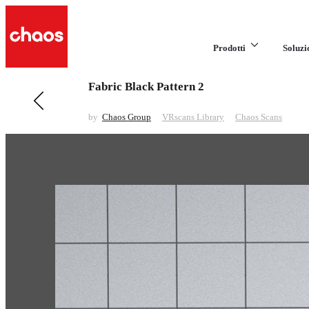
Prodotti
Soluzi
Fabric Black Pattern 2
Previous in VRscans Library
Fabric Black Pattern 3
by
Chaos Group
VRscans Library
Chaos Scans