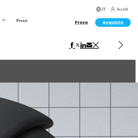
IT
Accedi
Prezzi
Prova
Acquista
Next in VRscans Library
Fabric Black 2