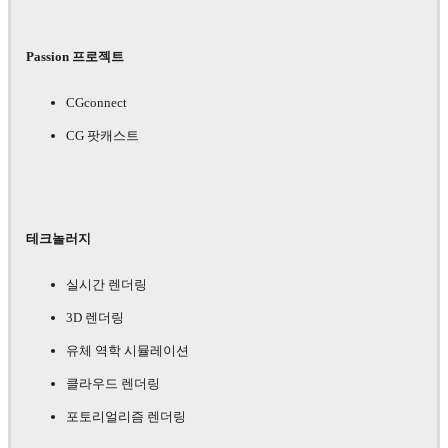
Passion 프로젝트
CGconnect
CG 팟캐스트
테크놀러지
실시간 렌더링
3D 렌더링
유체 역학 시뮬레이션
클라우드 렌더링
포토리얼리즘 렌더링