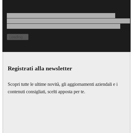
Loading content that can be large paragaph of text, or not.
Sometimes it's a consent text, sometimes it's a legal disclaimer, but
most forms have some kind of prelude to the submit button...
Loading...
Registrati alla newsletter
Scopri tutte le ultime novità, gli aggiornamenti aziendali e i
contenuti consigliati, scelti apposta per te.