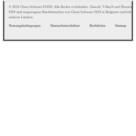
© 2026 Chaos Software EOOD. Alle Rechte vorbehalten. Chaos®, V-Ray® und Phoenix
FD® sind eingetragene Handelsmarken von Chaos Software OOD in Bulgarien und/oder
anderen Ländern.
Nutzungsbedingungen
Datenschutzrichtlinie
Rechtliches
Sitemap