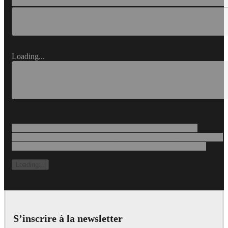
Loading...
Loading...
Loading content that can be large paragaph of text, or not.
Sometimes it's a consent text, sometimes it's a legal disclaimer, but
most forms have some kind of prelude to the submit button...
Loading...
S’inscrire à la newsletter