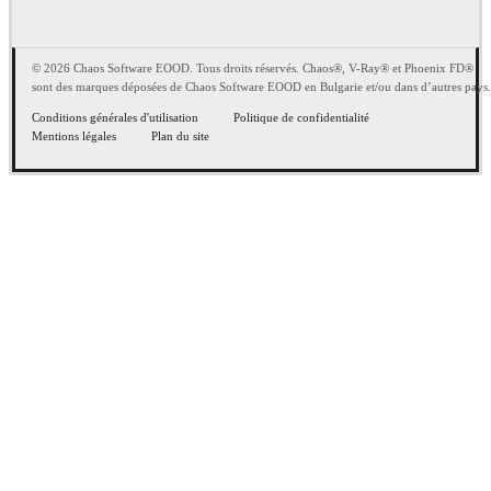
© 2026 Chaos Software EOOD. Tous droits réservés. Chaos®, V-Ray® et Phoenix FD®
sont des marques déposées de Chaos Software EOOD en Bulgarie et/ou dans d’autres pays.
Conditions générales d'utilisation
Politique de confidentialité
Mentions légales
Plan du site