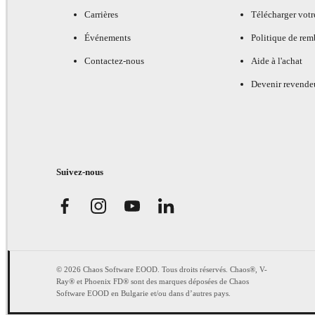
Carrières
Télécharger votr
Événements
Politique de re
Contactez-nous
Aide à l'achat
Devenir revende
Suivez-nous
© 2026 Chaos Software EOOD. Tous droits réservés. Chaos®, V-
Ray® et Phoenix FD® sont des marques déposées de Chaos
Software EOOD en Bulgarie et/ou dans d’autres pays.